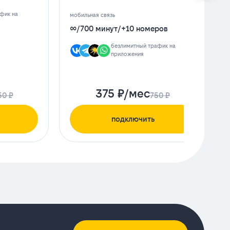
фик на
мобильная связь
∞
/
700 минут
/
+10 номеров
безлимитный трафик на
приложения
375 ₽/мес
50 ₽
750 ₽
подключить