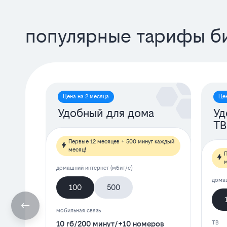
популярные тарифы б
Цена на 2 месяца
Це
Удобный для дома
Уд
ТВ
Первые 12 месяцев + 500 минут каждый
месяц!
П
м
домашний интернет (мбит/с)
домаш
100
500
мобильная связь
10 гб
/
200 минут
/
+10 номеров
ТВ