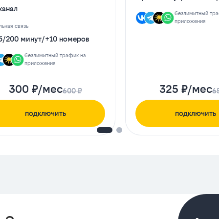
канал
безлимитный тра
приложения
ьная связь
б
/
200 минут
/
+10 номеров
безлимитный трафик на
приложения
300 ₽/мес
325 ₽/мес
600 ₽
6
подключить
подключить