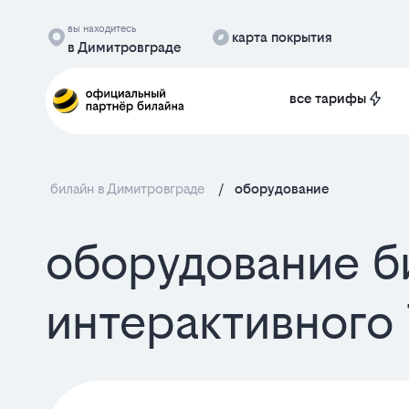
вы находитесь
карта покрытия
в Димитровграде
все тарифы
билайн в Димитровграде
/
оборудование
оборудование б
интерактивного