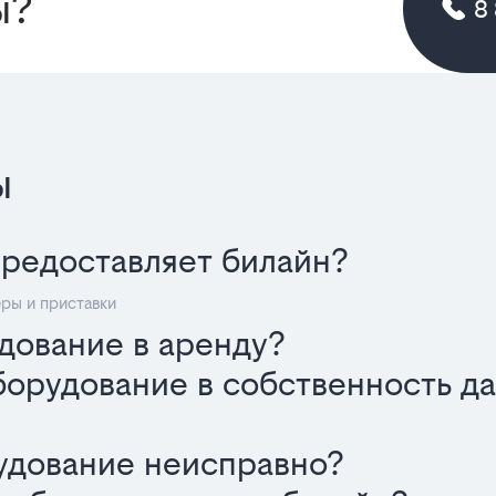
ы?
8
ы
предоставляет билайн?
ры и приставки
дование в аренду?
орудование в собственность да
рудование неисправно?