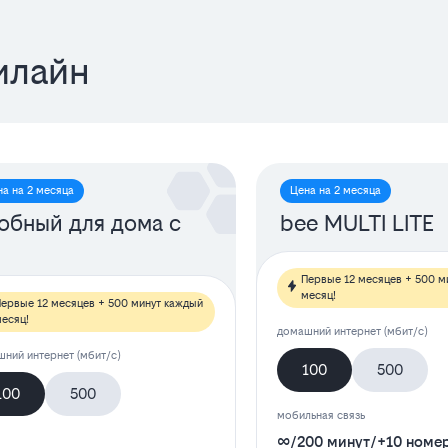
илайн
на на 2 месяца
Цена на 2 месяца
обный для дома с
bee MULTI LITE
Первые 12 месяцев + 500 м
месяц!
ервые 12 месяцев + 500 минут каждый
есяц!
домашний интернет (мбит/с)
ний интернет (мбит/с)
100
500
100
500
мобильная связь
∞
/
200 минут
/
+10 номе