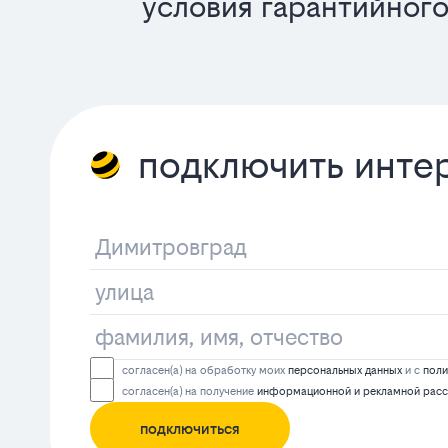
условия гарантийног
подключить интер
согласен(а) на обработку моих
персональных данных
и с
поли
согласен(а) на получение
информационной и рекламной рас
подключиться