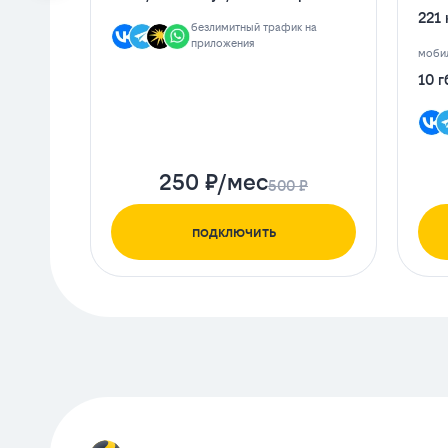
221 
безлимитный трафик на
приложения
мобил
10 г
250 ₽/мес
500 ₽
подключить