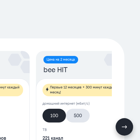
Цена на 2 месяца
bee HIT
инут каждый
Первые 12 месяцев + 300 минут каждый
месяц!
домашний интернет (мбит/с)
100
500
ТВ
ров
221 канал