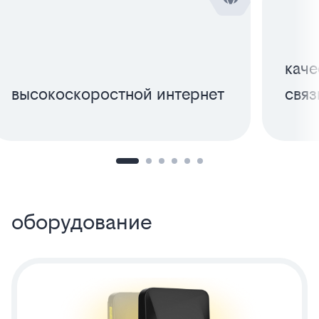
каче
высокоскоростной интернет
связ
оборудование